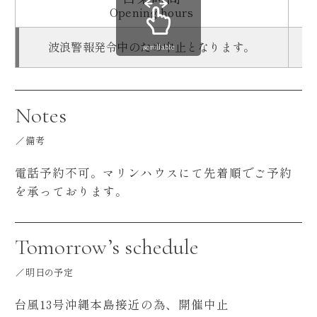
Opening hours
波浪警報発令中のため中止となります。
scrollable
Notes
備考
電話予約不可。マリンハウスにて先着順でご予約
を承っております。
Tomorrow’s schedule
明日の予定
台風13号沖縄本島接近の為、開催中止