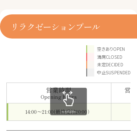
リラクゼーションプール
空きありOPEN
満席CLOSED
未定DECIDED
中止SUSPENDED
営業時間
営
Opening hours
O
14:00～21:00(最終受付20:00）
scrollable