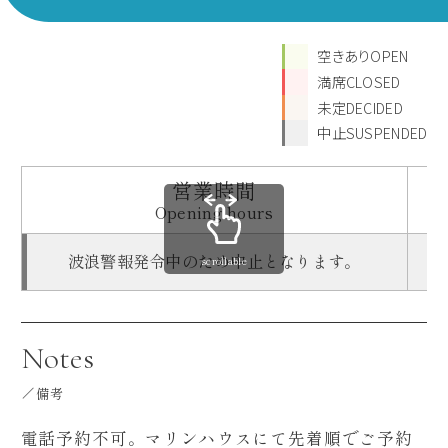
空きありOPEN
満席CLOSED
未定DECIDED
中止SUSPENDED
営業時間
Opening hours
波浪警報発令中のため中止となります。
scrollable
Notes
備考
電話予約不可。マリンハウスにて先着順でご予約