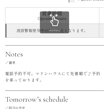
営業時間
Opening hours
波浪警報発令中のため中止となります。
scrollable
Notes
備考
電話予約不可。マリンハウスにて先着順でご予約
を承っております。
Tomorrow’s schedule
明日の予定