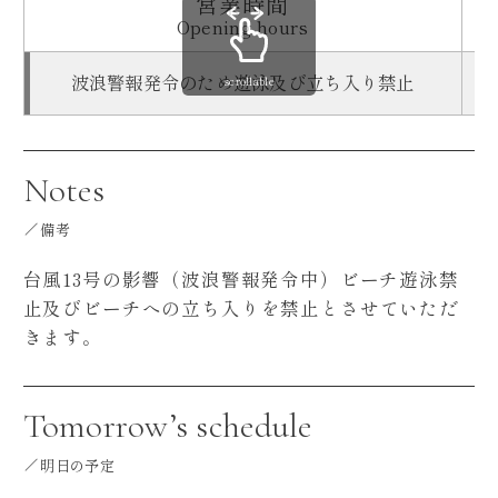
営業時間
Opening hours
波浪警報発令のため遊泳及び立ち入り禁止
scrollable
Notes
備考
台風13号の影響（波浪警報発令中）ビーチ遊泳禁
止及びビーチへの立ち入りを禁止とさせていただ
きます。
Tomorrow’s schedule
明日の予定