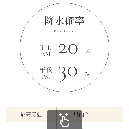
降水確率
Rainy Percent
20
午前
%
AM
30
午後
%
PM
最高気温
風向き