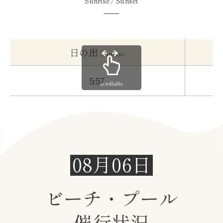
Sunrise / Sunset
日の出
Sunrise
5:57
scrollable
08月06日
ビーチ・プール
催行状況