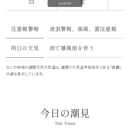
33
北
2
scrollable
注意報警報
波浪警報、強風、雷注意報
明日の天気
雨で暴風雨を伴う
※この地域の週間天気の気温は、最寄りの気温予測地点である「那覇」
の値を表示しています。
今日の潮見
Tide Times