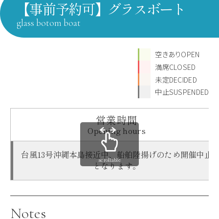
【事前予約可】グラスボート
glass botom boat
空きありOPEN
満席CLOSED
未定DECIDED
中止SUSPENDED
営業時間
Opening hours
台風13号沖縄本島接近中、船舶陸揚げのため開催中止
scrollable
となります。
Notes