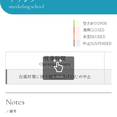
snorkeling school
空きありOPEN
満席CLOSED
未定DECIDED
中止SUSPENDED
営業時間
Opening hours
台風対策に伴う桟橋陸揚げのため中止
scrollable
Notes
備考