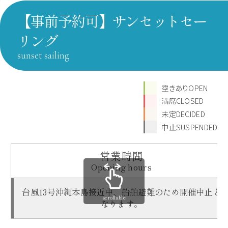
【事前予約可】サンセットセー
リング
sunset sailing
空きありOPEN
満席CLOSED
未定DECIDED
中止SUSPENDED
営業時間
Opening hours
台風13号沖縄本島接近中、船舶避難のため開催中止と
scrollable
なります。