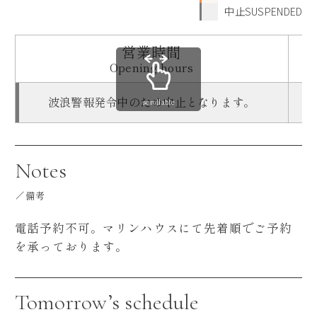
中止SUSPENDED
営業時間
Opening hours
波浪警報発令中のため中止となります。
scrollable
Notes
備考
電話予約不可。マリンハウスにて先着順でご予約
を承っております。
Tomorrow’s schedule