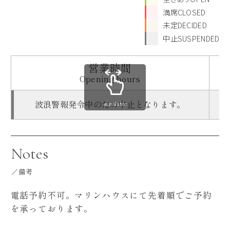
満席CLOSED
未定DECIDED
中止SUSPENDED
営業時間
Opening hours
波浪警報発令中のため中止となります。
scrollable
Notes
備考
電話予約不可。マリンハウスにて先着順でご予約
を承っております。