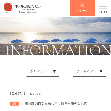
宿泊予約
MENU
INFORMATIO
カテゴリー
▼
アーカイブ
▼
イレギュラーなお知らせ
2026
お知らせ
2025
お知らせ
2026.07.13
会員限定
2024
電気設備機器更新に伴う館内停電のご案内
重要
2023