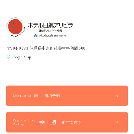
〒904-0393 沖縄県中頭郡読谷村字儀間600
Google Map
宿泊予約
Reservation
Fright & Hotel
航空券付き
Package