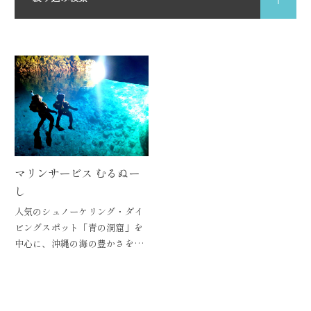
キーワードから探す
詳細検索
季節
春
夏
秋
冬
マリンサービス むるぬー
し
エリア
北部
中部
南部
人気のシュノーケリング・ダイ
ビングスポット「青の洞窟」を
中心に、沖縄の海の豊かさを気
軽に楽しく体験できるメニュー
目的
アクティビティ
ショッピング
体験
観光
が揃うショップ。初めての方で
も親切丁寧な対応で安心してメ
ニューを楽しむことができま