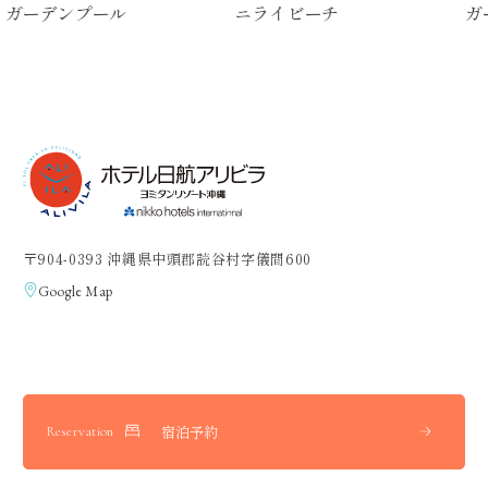
ガーデンプール
ニライビーチ
ガ
〒904-0393 沖縄県中頭郡読谷村字儀間600
Google Map
宿泊予約
Reservation