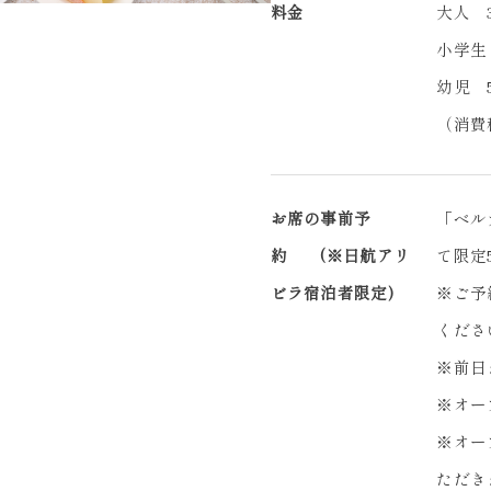
料金
大人 3
小学生 
幼児 5
（消費
お席の事前予
「ベル
約 (※日航アリ
て限定
ビラ宿泊者限定)
※ご予
くださ
※前日
※オー
※オー
ただき