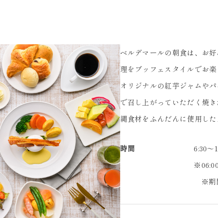
ベルデマールの朝食は、お好
理をブッフェスタイルでお楽
オリジナルの紅芋ジャムやパ
で召し上がっていただく焼き
縄食材をふんだんに使用した
時間
6:30～1
※06:0
※期間