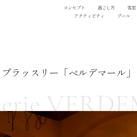
コンセプト
過ごし方
客室
アクティビティ
プール
ブラッスリー「ベルデマール」
sserie VERD