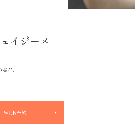
キュイジーヌ
う喜び。
WEB予約