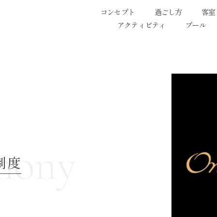
コンセプト
過ごし方
客室
アクティビティ
プール
mony
員制度