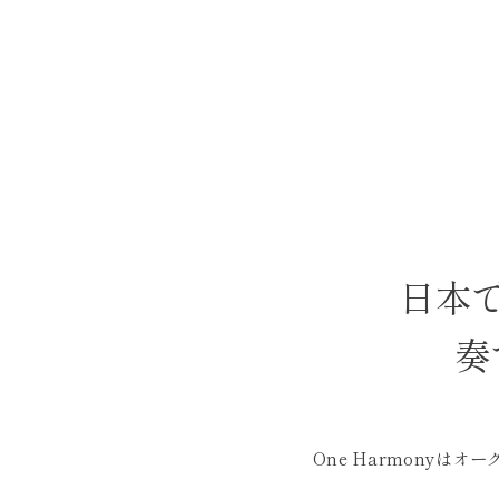
日本
奏
One Harmonyは