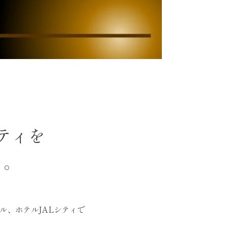
ティを
そ。
ナル、ホテルJALシティで