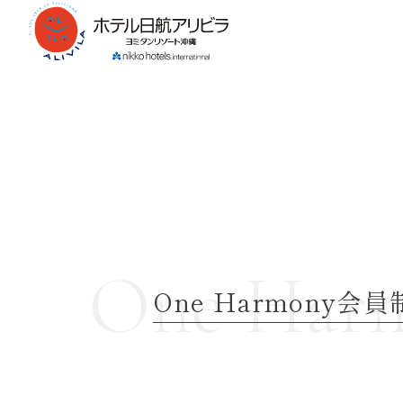
One Har
One Harmony会