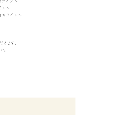
オツインへ
インへ
ィオツインへ
ただけます。
さい。