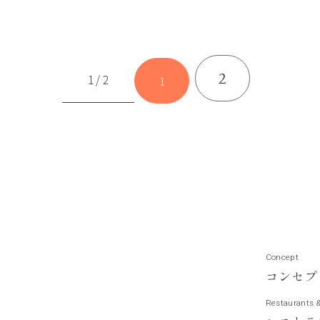
2
1 / 2
1
Concept
コ
ン
セ
プ
Restaurants 