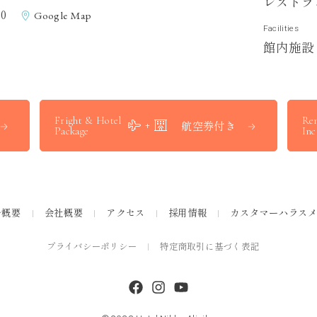
レ
ス
ト
ラ
0
Google Map
Facilities
館
内
施
設
Fright & Hotel
Ren
航空券付き
Package
Inc
ル概要
会社概要
アクセス
採用情報
カスタマーハラス
プライバシーポリシー
特定商取引に基づく表記