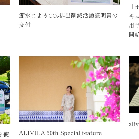
「
節水によるCO₂排出削減活動証明書の
キ
交付
用サ
開
ali
ALIVILA 30th Special feature
を使