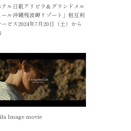
ホテル日航アリビラ＆グランドメル
ュール沖縄残波岬リゾート」相互利
ービス2024年7月20日（土）から
始
vila Image movie