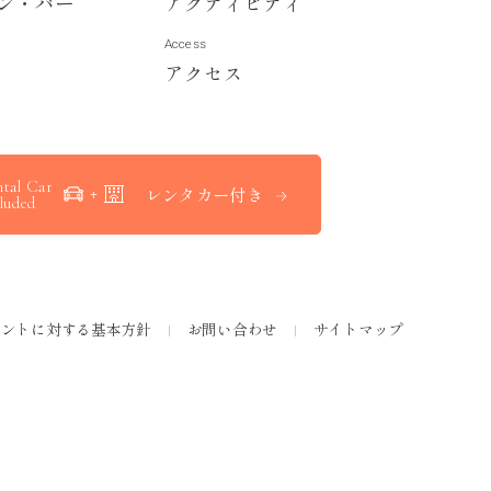
ン
・
バ
ー
ア
ク
テ
ィ
ビ
テ
ィ
Access
ア
ク
セ
ス
tal Car
レンタカー付き
luded
メントに対する基本方針
お問い合わせ
サイトマップ