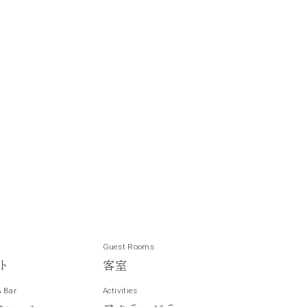
Guest Rooms
ト
客
室
& Bar
Activities