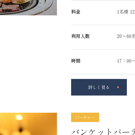
料金
1名様 12
利用人数
20～60
時間
17：0
詳しく見る
パーティー
バンケットパー