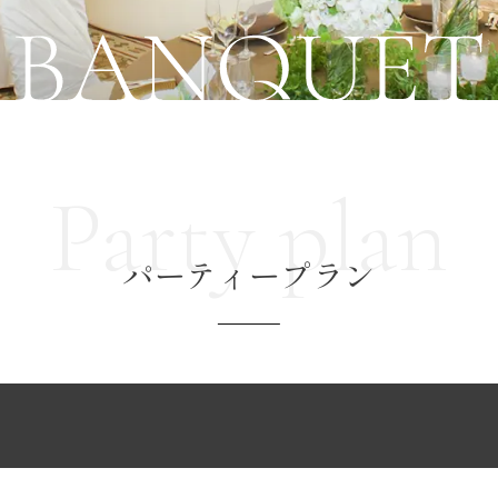
Party plan
パーティープラン