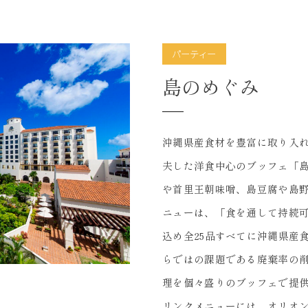
パーティー
島のめぐみ
すべて
パーティー
二次会
祝宴
沖縄県産食材を豊富に取り入
7
夫した洋食中心のブッフェ「
ヒット数 ／
この条件で検索する
件
や首里王朝味噌、島豆腐や島
ニューは、「食を通して持続
込め全25品すべてに沖縄県産
らではの課題である廃棄率の
理を個々盛りのブッフェで提
リンクメニューには、オリオ