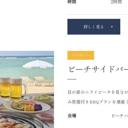
時間
2時間
詳しく見る
パーティー
ビーチサイドバ
目の前のニライビーチを見なが
み放題付きBBQプランを堪能
会場
ビーチ