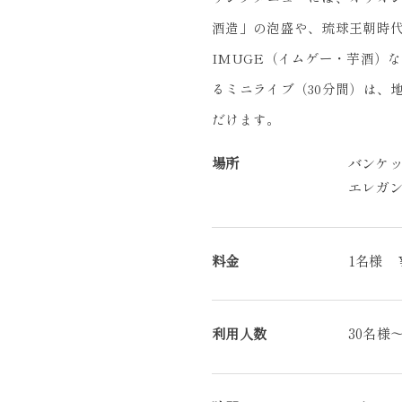
酒造」の泡盛や、琉球王朝時
IMUGE（イムゲー・芋酒）
るミニライブ（30分間）は、
だけます。
場所
バンケ
エレガ
料金
1名様 
利用人数
30名様～