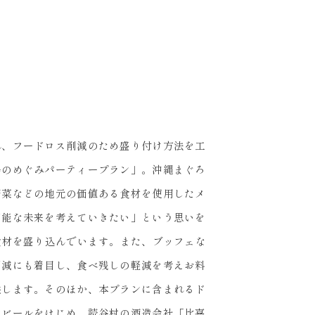
れ、フードロス削減のため盛り付け方法を工
島のめぐみパーティープラン」。沖縄まぐろ
野菜などの地元の価値ある食材を使用したメ
可能な未来を考えていきたい」という思いを
食材を盛り込んでいます。また、ブッフェな
削減にも着目し、食べ残しの軽減を考えお料
供します。そのほか、本プランに含まれるド
ンビールをはじめ、読谷村の酒造会社「比嘉