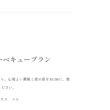
ーベキュープラン
ら、心地よい潮風と波の音をBGMに、飲
ください。
ハウス ソル