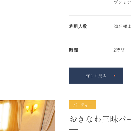
プレミアプ
利用人数
20名様
時間
2時間
詳しく見る
パーティー
おきなわ三昧パ