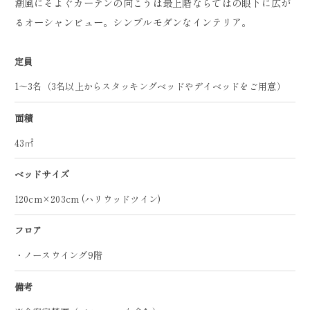
潮風にそよぐカーテンの向こうは最上階ならではの眼下に広が
るオーシャンビュー。シンプルモダンなインテリア。
定員
1～3名（3名以上からスタッキングベッドやデイベッドをご用意）
面積
43㎡
ベッドサイズ
120cm×203cm (ハリウッドツイン)
フロア
・ノースウイング9階
備考