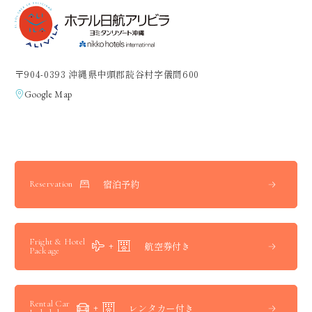
〒904-0393 沖縄県中頭郡読谷村字儀間600
Google Map
宿泊予約
Reservation
Fright & Hotel
航空券付き
Package
Rental Car
レンタカー付き