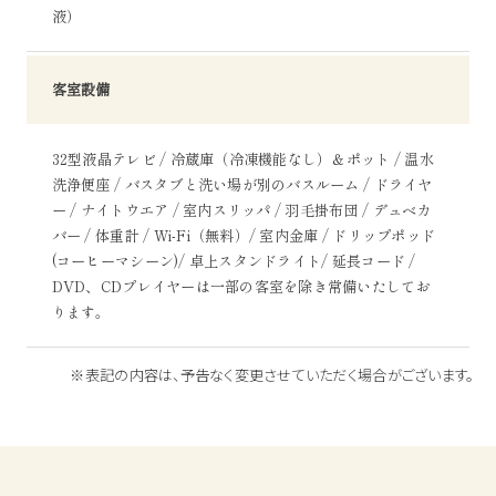
液）
客室設備
32型液晶テレビ / 冷蔵庫（冷凍機能なし）＆ポット / 温水
洗浄便座 / バスタブと洗い場が別のバスルーム / ドライヤ
ー / ナイトウエア / 室内スリッパ / 羽毛掛布団 / デュベカ
バー / 体重計 / Wi-Fi（無料）/ 室内金庫 / ドリップポッド
(コーヒーマシーン)/ 卓上スタンドライト/ 延長コード /
DVD、CDプレイヤーは一部の客室を除き常備いたしてお
ります。
※表記の内容は、予告なく変更させていただく場合がございます。