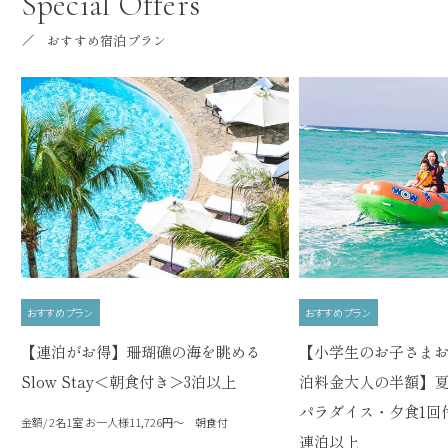
Special Offers
おすすめ宿泊プラン
おすすめプラン
おすすめプラン
【連泊がお得】珊瑚礁の海を眺める
【小学生のお子さま
Slow Stay＜朝食付き＞3泊以上
泊料金大人の半額】
パラダイス・夕食1回
金額/ 2名1室 お一人様11,726円～ 朝食付
連泊以上