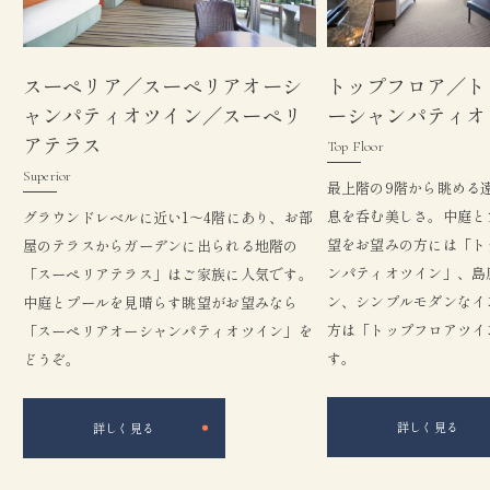
スーペリア／スーペリアオーシ
トップフロア／ト
ャンパティオツイン／スーペリ
ーシャンパティオ
アテラス
Top Floor
Superior
最上階の9階から眺める
息を呑む美しさ。中庭と
グラウンドレベルに近い1〜4階にあり、お部
望をお望みの方には「ト
屋のテラスからガーデンに出られる地階の
ンパティオツイン」、島
「スーペリアテラス」はご家族に人気です。
ン、シンプルモダンなイ
中庭とプールを見晴らす眺望がお望みなら
方は「トップフロアツイ
「スーペリアオーシャンパティオツイン」を
す。
どうぞ。
詳しく見る
詳しく見る