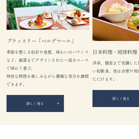
ブラッスリー「ベルデマール」
日本料理・琉球料理
季節を感じる色彩や食感、味わいのバランス
など、細部までデザインされた一皿をコース
洋卓、個室まで完備した1
で味わう喜び。
い和朝食、夜は会席や琉
特別な時間を楽しみながら優雅な気分を満喫
ただけます。
できます。
詳しく見る
詳しく見る