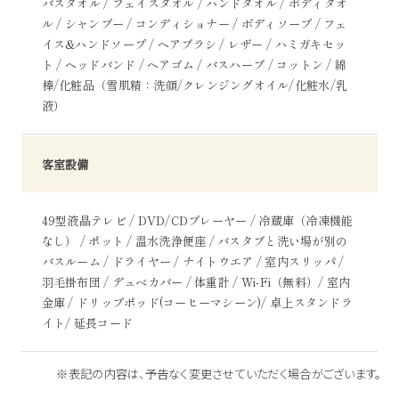
バスタオル / フェイスタオル / ハンドタオル / ボディタオ
ル / シャンプー / コンディショナー / ボディソープ / フェ
イス&ハンドソープ / ヘアブラシ / レザー / ハミガキセッ
ト / ヘッドバンド / ヘアゴム / バスハーブ / コットン / 綿
棒/化粧品（雪肌精：洗顔/クレンジングオイル/化粧水/乳
液）
客室設備
49型液晶テレビ / DVD/CDプレーヤー / 冷蔵庫（冷凍機能
なし） / ポット / 温水洗浄便座 / バスタブと洗い場が別の
バスルーム / ドライヤー / ナイトウエア / 室内スリッパ /
羽毛掛布団 / デュベカバー / 体重計 / Wi-Fi（無料）/ 室内
金庫 / ドリップポッド(コーヒーマシーン)/ 卓上スタンドラ
イト/ 延長コード
※表記の内容は、予告なく変更させていただく場合がございます。