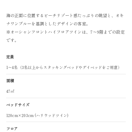
海の正面に位置するビーチリゾート感たっぷりの眺望と、オキ
ナワンブルーを基調としたデザインの客室。
※オーシャンフロントハイフロアツインは、7～9階までの設定
です。
定員
1～4名（3名以上からスタッキングベッドやデイベッドをご用意）
面積
47㎡
ベッドサイズ
120cm×203cm (ハリウッドツイン)
フロア