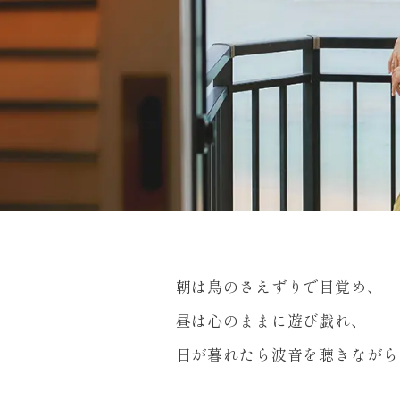
朝は鳥のさえずりで目覚め、
昼は心のままに遊び戯れ、
日が暮れたら波音を聴きながら