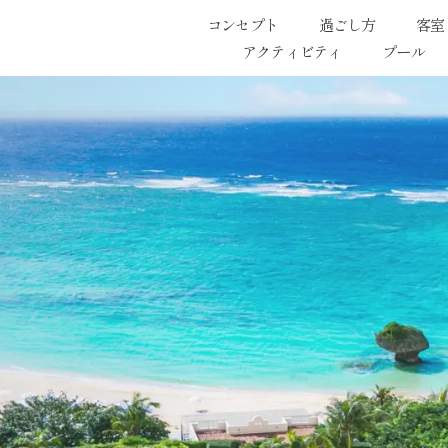
コンセプト
過ごし方
客室
アクティビティ
プール
、