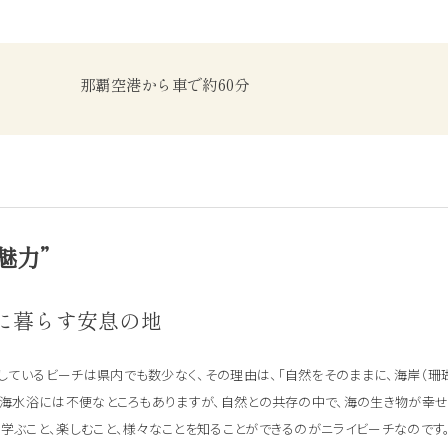
那覇空港から車で約60分
魅力”
に暮らす安息の地
しているビーチは県内でも数少なく、その理由は、「自然をそのままに、海岸（珊
て、海水浴には不便なところもありますが、自然との共存の中で、海の生き物が幸
学ぶこと、楽しむこと、様々なことを知ることができるのがニライビーチなのです