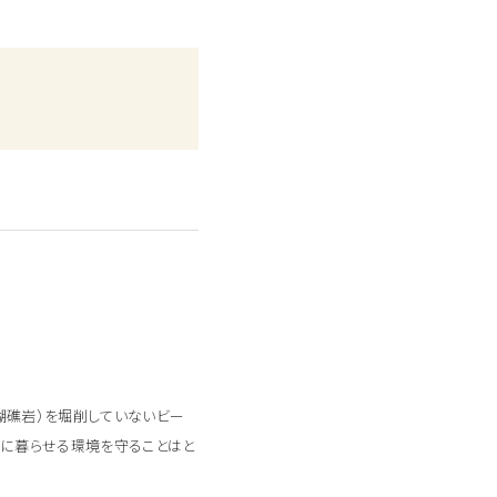
瑚礁岩）を堀削していないビー
せに暮らせる環境を守ることはと
。