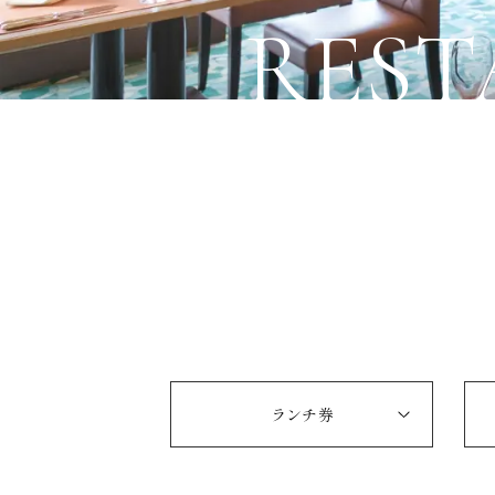
REST
ランチ券