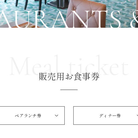
AURANTS 
Meal ticket
販売用お食事券
ペアランチ券
ディナー券