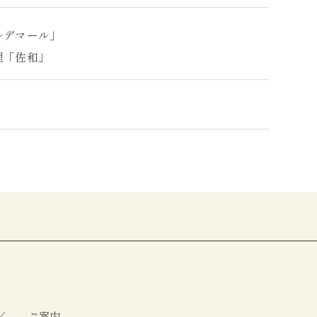
ルデマール」
理「佐和」
ご案内