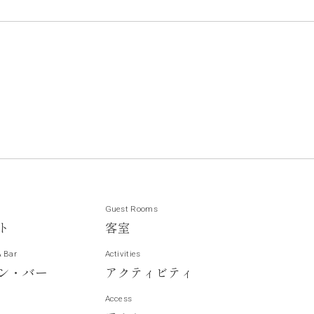
Guest Rooms
ト
客
室
& Bar
Activities
ン
・
バ
ー
ア
ク
テ
ィ
ビ
テ
ィ
Access