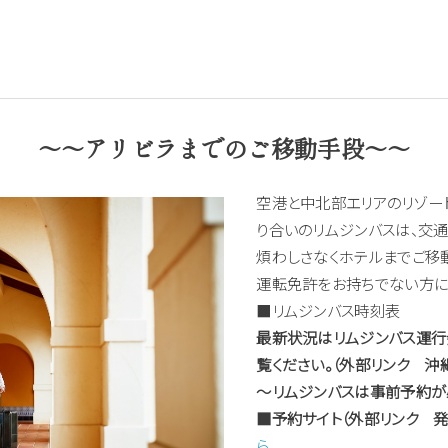
～～アリビラまでのご移動手段～～
空港と中北部エリアのリゾー
り合いのリムジンバスは、交
煩わしさなくホテルまでご移動
運転免許をお持ちでない方に
■リムジンバス時刻表
最新状況はリムジンバス運行
覧ください。（外部リンク 沖
～リムジンバスは事前予約が
■予約サイト（
外部リンク
発
ら