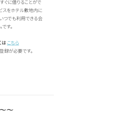
すぐに借りることがで
ビスをホテル敷地内に
間いつでも利用できる会
ムです。
くは
こちら
登録が必要です。
～～