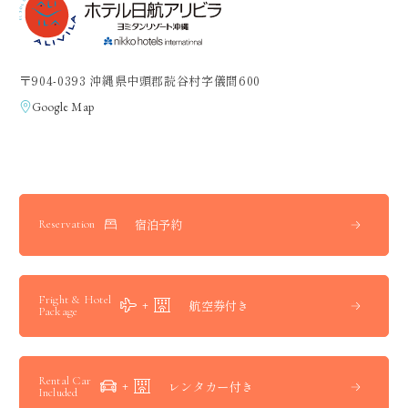
〒904-0393 沖縄県中頭郡読谷村字儀間600
Google Map
宿泊予約
Reservation
Fright & Hotel
航空券付き
Package
Rental Car
レンタカー付き
Included