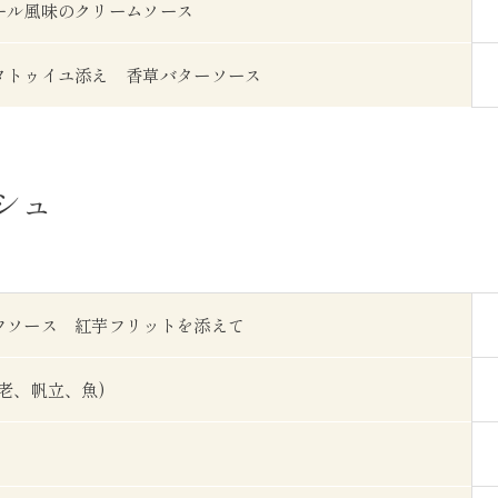
ール風味のクリームソース
タトゥイユ添え 香草バターソース
シュ
フソース 紅芋フリットを添えて
老、帆立、魚)