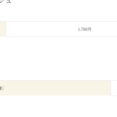
シュ
1,700円
様）