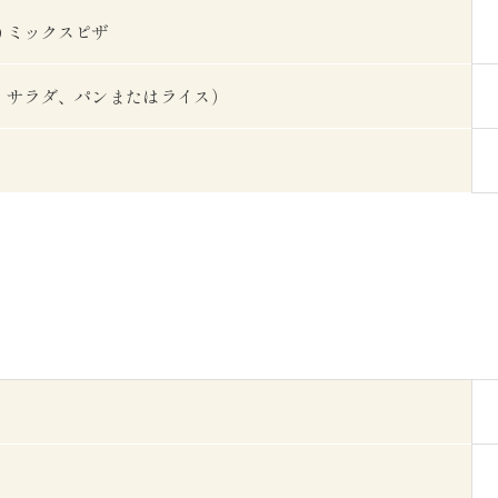
りミックスピザ
、サラダ、パンまたはライス）