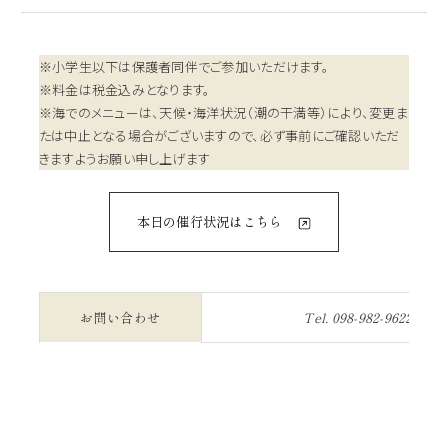
※小学生以下は保護者同伴でご参加いただけます。
※料金は税金込みとなります。
※海でのメニューは、天候・海洋状況（潮の干満等）により、変更ま
たは中止となる場合がございますので、必ず事前にご確認いただ
きますようお願い申し上げます
本日の催行状況はこちら
お問い合わせ
Tel.
098-982-9622
／ 内