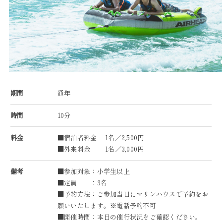
期間
通年
時間
10分
料金
■宿泊者料金 1名／2,500円
■外来料金 1名／3,000円
備考
■参加対象：小学生以上
■定員 ：3名
■予約方法：ご参加当日にマリンハウスで予約をお
願いいたします。※電話予約不可
■開催時間：本日の催行状況をご確認ください。