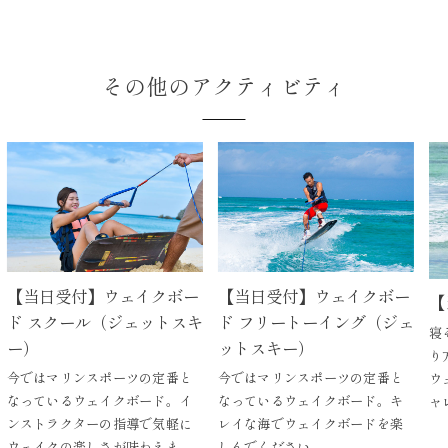
その他のアクティビティ
当日受付】ウェイクボー
【当日受付】ウェイクボー
【当日
 スクール（ジェットスキ
ド フリートーイング（ジェ
寝そべ
）
ットスキー）
り方は
ではマリンスポーツの定番と
今ではマリンスポーツの定番と
ウェイ
っているウェイクボード。イ
なっているウェイクボード。キ
ャレン
ストラクターの指導で気軽に
レイな海でウェイクボードを楽
ェイクの楽しさが味わえま
しんでください。