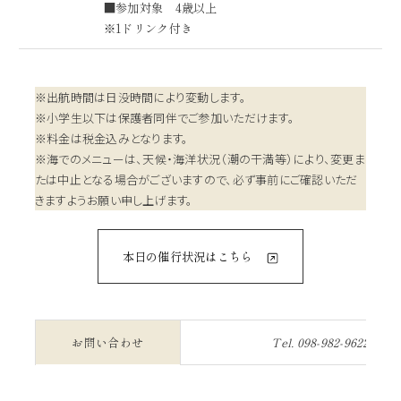
■参加対象 4歳以上
※1ドリンク付き
※出航時間は日没時間により変動します。
※小学生以下は保護者同伴でご参加いただけます。
※料金は税金込みとなります。
※海でのメニューは、天候・海洋状況（潮の干満等）により、変更ま
たは中止となる場合がございますので、必ず事前にご確認いただ
きますようお願い申し上げます。
本日の催行状況はこちら
お問い合わせ
Tel.
098-982-9622
／ 内