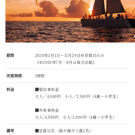
期間
2026年3月1日～11月29日※奇数日のみ
《※2026年7月・8月は毎日出航》
所要時間
1時間
料金
■宿泊者料金
大人／4,000円 小人／2,100円（4歳～小学生）
■外来者料金
大人/4,500円 小人/2,600円（4歳～小学生）
備考
■定員12名（最少催行人員2名）