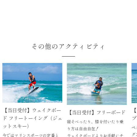
その他のアクティビティ
当日受付】ウェイクボー
【当日
【当日受付】フリーボード
 フリートーイング（ジェ
プス
寝そべったり、膝を付いたり乗
トスキー）
ペダル
り方は自由自在！
グン走
ではマリンスポーツの定番と
ウェイクボードよりお手軽にチ