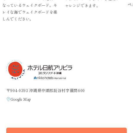
ペダル
っているウェイクボード。キ
ャレンジできます。
イな海でウェイクボードを楽
んでください。
〒904-0393 沖縄県中頭郡読谷村字儀間600
Google Map