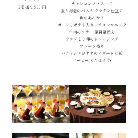
チキンコンソメスープ
1 名様 9,900 円
魚と海老のパスタ グラタン仕立て
魚のあんかけ
ポークとポテト入りフラメンコエッグ
牛肉のソテー 温野菜添え
サラダと 3 種のドレッシング
フルーツ盛り
パティシエおすすめデザート 6 種
コーヒー または 紅茶