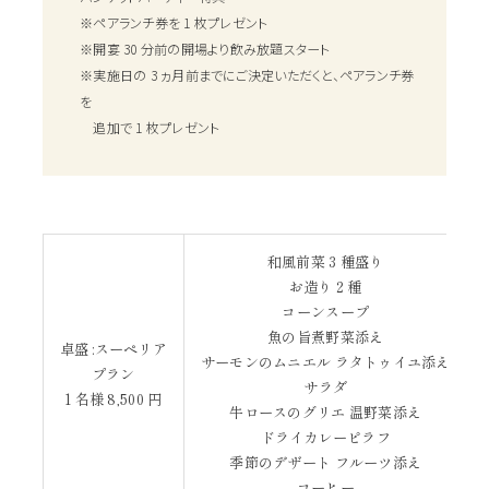
※ペアランチ券を 1 枚プレゼント
※開宴 30 分前の開場より飲み放題スタート
※実施日の 3 ヵ月前までにご決定いただくと、ペアランチ券
を
追加で 1 枚プレゼント
和風前菜 3 種盛り
お造り 2 種
コーンスープ
魚の旨煮野菜添え
卓盛 :スーペリア
サーモンのムニエル ラタトゥイユ添え
プラン
サラダ
1 名様 8,500 円
牛ロースのグリエ 温野菜添え
ドライカレーピラフ
季節のデザート フルーツ添え
コーヒー