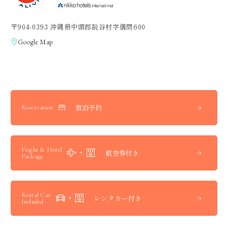
〒904-0393 沖縄県中頭郡読谷村字儀間600
Google Map
宿泊予約
Reservation
Fright & Hotel
航空券付き
Package
Rental Car
レンタカー付き
Included