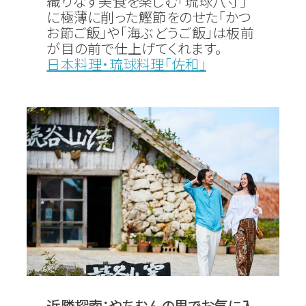
織りなす美食を楽しむ「琉球八寸」
に極薄に削った鰹節をのせた「かつ
お節ご飯」や「海ぶどうご飯」は板前
が目の前で仕上げてくれます。
日本料理・琉球料理「佐和」
近隣探索：やちむんの里でお気に入