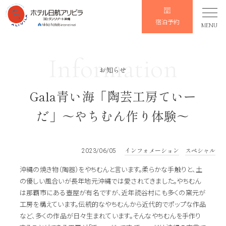
宿泊予約
MENU
Information
お知らせ
Gala青い海「陶芸工房ていー
だ」～やちむん作り体験～
インフォメーション
スペシャル
2023/06/05
沖縄の焼き物（陶器）をやちむんと言います。柔らかな手触りと、土
の優しい風合いが長年地元沖縄では愛されてきました。やちむん
は那覇市にある壺屋が有名ですが、近年読谷村にも多くの窯元が
工房を構えています。伝統的なやちむんから近代的でポップな作品
など、多くの作品が日々生まれています。そんなやちむんを手作り