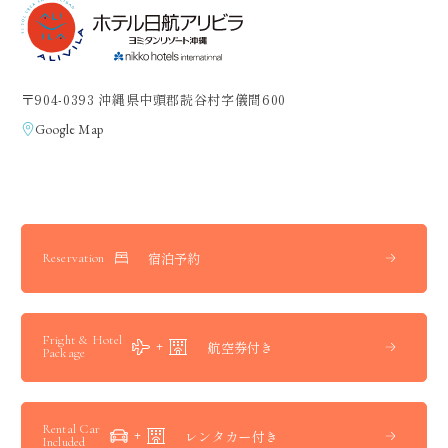
〒904-0393 沖縄県中頭郡読谷村字儀間600
Google Map
宿泊予約
Reservation
Fright & Hotel
航空券付き
Package
Rental Car
レンタカー付き
Included