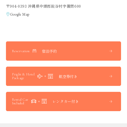
〒904-0393 沖縄県中頭郡読谷村字儀間600
Google Map
宿泊予約
Reservation
Fright & Hotel
航空券付き
Package
Rental Car
レンタカー付き
Included