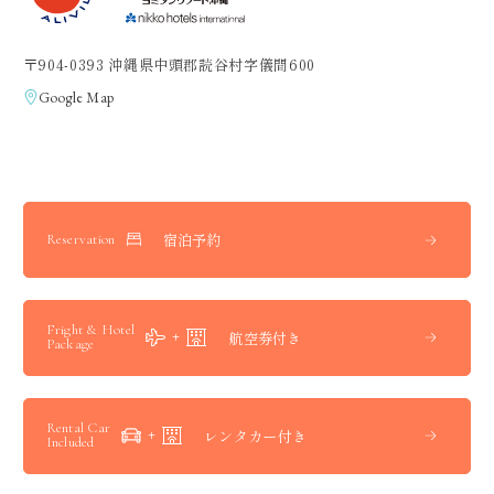
〒904-0393 沖縄県中頭郡読谷村字儀間600
Google Map
宿泊予約
Reservation
Fright & Hotel
航空券付き
Package
Rental Car
レンタカー付き
Included