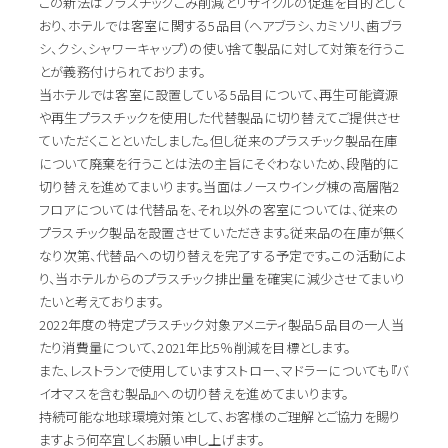
この新法はプラスチックごみ削減とリサイクルの促進を目的として
おり、ホテルでは客室に関する5品目（ヘアブラシ、カミソリ、歯ブラ
シ、クシ、シャワーキャップ）の使い捨て製品に対して対策を行うこ
とが義務付けられております。
当ホテルでは客室に設置している5品目について、再生可能資源
や再生プラスチックを使用した代替製品に切り替えてご提供させ
ていただくことといたしました。但し従来のプラスチック製品在庫
について廃棄を行うことは法の主旨にそぐわないため、段階的に
切り替えを進めてまいります。当面はノースウイング棟の高層階2
フロアについては代替品を、それ以外の客室については、従来の
プラスチック製品を設置させていただきます。従来品の在庫が無く
なり次第、代替品への切り替えを完了する予定です。この活動によ
り、当ホテルからのプラスチック排出量を確実に減少させてまいり
たいと考えております。
2022年度の特定プラスチック対象アメニティ製品５品目の一人当
たり消費量について、2021年比5％削減を目標とします。
また、レストランで使用していますストロー、マドラーについても『バ
イオマスを含む製品』への切り替えを進めてまいります。
持続可能な地球環境対策として、お客様のご理解とご協力を賜り
ますよう何卒宜しくお願い申し上げます。