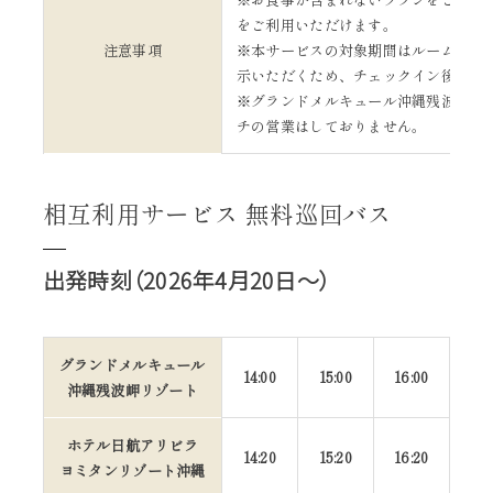
をご利用いただけます。
注意事項
※本サービスの対象期間はルームキー
示いただくため、チェックイン後から
※グランドメルキュール沖縄残波岬リ
チの営業はしておりません。
相互利用サービス 無料巡回バス
出発時刻（2026年4月20日～）
グランドメルキュール
14:00
15:00
16:00
18:
沖縄残波岬リゾート
ホテル日航アリビラ
14:20
15:20
16:20
18:
ヨミタンリゾート沖縄