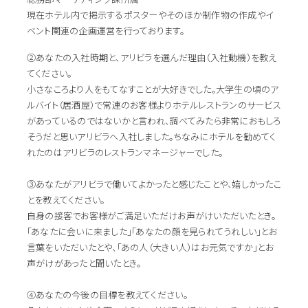
現在ホテル内で掲示するポスターやそのほか制作物の作成やイ
ベント関連の企画運営を行っております。
②あなたの入社時期と、アリビラを選んだ理由（入社動機）を教え
てください。
小さなころより人をもてなすことが大好きでした。大学生の頃のア
ルバイト（居酒屋）で常連のお客様よりホテルレストランのサービス
があっているのではないかと言われ、調べてみたら非常におもしろ
そうだと思いアリビラへ入社しました。ちなみにホテルを勧めてく
れたのはアリビラのレストランマネージャーでした。
③あなたがアリビラで働いてよかったと感じたことや、嬉しかったこ
とを教えてください。
自身の接客でお客様がご満足いただけお声がけいただいたとき。
「あなたに会いに来ました」「あなたの顔を見られてうれしい」とお
言葉をいただいたとや、「あの人（大きい人）はお元気ですか」とお
声がけがあったと聞いたとき。
④あなたの今後の目標を教えてください。