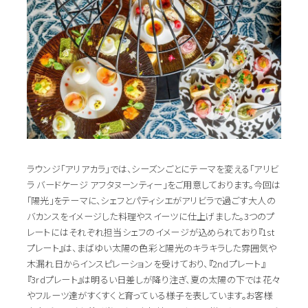
ラウンジ「アリアカラ」では、シーズンごとにテーマを変える「アリビ
ラ バードケージ アフタヌーンティー」をご用意しております。今回は
「陽光」をテーマに、シェフとパティシエがアリビラで過ごす大人の
バカンスをイメージした料理やスイーツに仕上げました。3つのプ
レートにはそれぞれ担当シェフのイメージが込められており『1st
プレート』は、まばゆい太陽の色彩と陽光のキラキラした雰囲気や
木漏れ日からインスピレーションを受けており、『2ndプレート』
『3rdプレート』は明るい日差しが降り注ぎ、夏の太陽の下では花々
やフルーツ達がすくすくと育っている様子を表しています。お客様