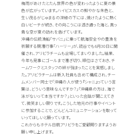
梅雨があけたとたん世界の色が変わったように夏の景
色が広がっています。ハイビスカスの鮮やかな朱色と、
生い茂るがじゅまるの深緑の下には、焼けたように熱く
白いビーチが続き、その向こうには透き通った海と、真っ
青な空が夏の訪れを告げています。
沖縄の伝統漁船「サバニ」に乗って航海安全やの豊漁を
祈願する競漕行事「ハーリー」が、読谷でも6月30日に開
催され、アリビラチームも出場してまいりました。結果、
今年も見事にゴールまで漕ぎ切り、順位はさておき、チ
ームワークとスタッフの絆が強まったことを実感しまし
た。アリビラチームは新入社員も含めて構成され、チー
ムメンバー同士で「沖縄の人が使う『シャニ』っていう言
葉は、どういう意味なんですか？」「沖縄県の方は、海で
泳がないって本当ですか？」といった会話が聞こえてき
て、微笑ましい限りです。こうした地元の行事やイベント
に参加することで、どんどんコミュニケーションを取って
いってほしいと願っています。
これからもホテル日航アリビラをご愛顧賜りますようお
願い申し上げます。