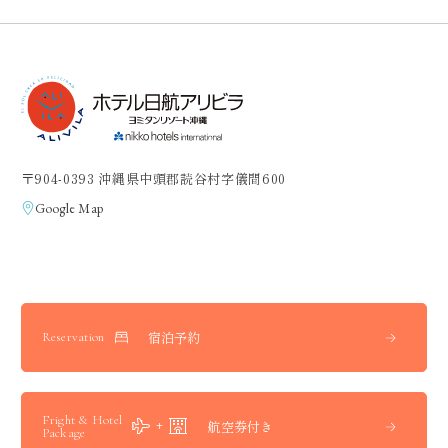
〒904-0393 沖縄県中頭郡読谷村字儀間600
Google Map
宿泊予約
Reservation
Fright & Hotel
航空券付き
Package