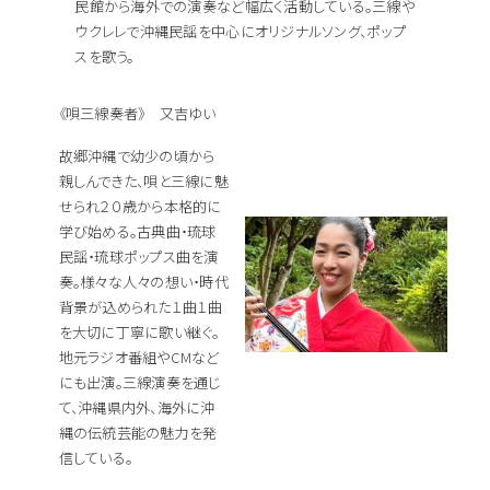
民館から海外での演奏など幅広く活動している。三線や
ウクレレで沖縄民謡を中心にオリジナルソング、ポップ
スを歌う。
《唄三線奏者》 又吉ゆい
故郷沖縄で幼少の頃から
親しんできた、唄と三線に魅
せられ２０歳から本格的に
学び始める。古典曲・琉球
民謡・琉球ポップス曲を演
奏。様々な人々の想い・時代
背景が込められた１曲１曲
を大切に丁寧に歌い継ぐ。
地元ラジオ番組やCMなど
にも出演。三線演奏を通じ
て、沖縄県内外、海外に沖
縄の伝統芸能の魅力を発
信している。