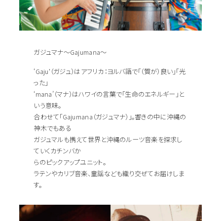
ガジュマナ〜Gajumana〜
ʻGajuʼ（ガジュ）はアフリカ：ヨルバ語で「（質が）良い」「光
った」
‘mana’（マナ）はハワイの⾔葉で「⽣命のエネルギー」と
いう意味。
合わせて「Gajumana（ガジュマナ）」。響きの中に沖縄の
神⽊でもある
ガジュマルも携えて世界と沖縄のルーツ⾳楽を探求し
ていくカチンバか
らのピックアップユニット。
ラテンやカリブ⾳楽、童謡なども織り交ぜてお届けしま
す。