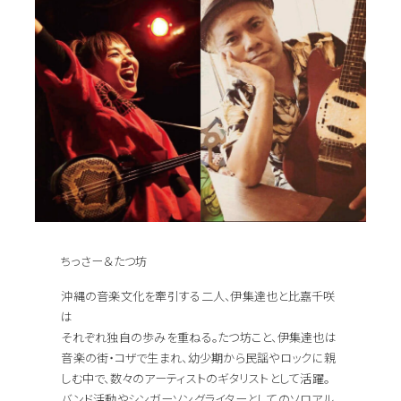
ちっさー＆たつ坊
沖縄の音楽文化を牽引する二人、伊集達也と比嘉千咲
は
それぞれ独自の歩みを重ねる。たつ坊こと、伊集達也は
音楽の街・コザで生まれ、幼少期から民謡やロックに親
しむ中で、数々のアーティストのギタリストとして活躍。
バンド活動やシンガーソングライターとしてのソロアル