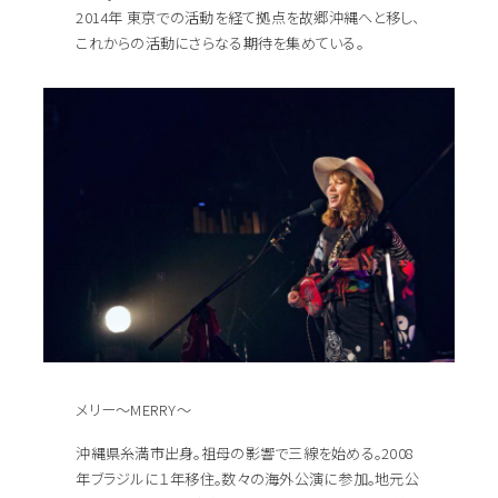
2014年 東京での活動を経て拠点を故郷沖縄へと移し、
これからの活動にさらなる期待を集めている。
メリー～MERRY～
沖縄県糸満市出身。祖母の影響で三線を始める。2008
年ブラジルに１年移住。数々の海外公演に参加。地元公