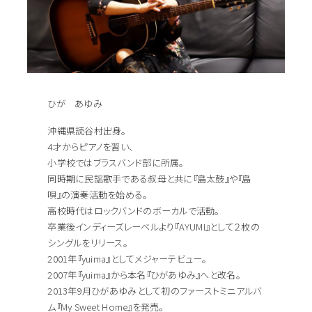
ひが あゆみ
沖縄県読谷村出身。
4才からピアノを習い、
小学校ではブラスバンド部に所属。
同時期に民謡歌手である叔母と共に『島太鼓』や『島
唄』の演奏活動を始める。
高校時代はロックバンドのボーカルで活動。
卒業後インディーズレーベルより『AYUMI』として２枚の
シングルをリリース。
2001年『yuima』としてメジャーテビュー。
2007年『yuima』から本名『ひがあゆみ』へと改名。
2013年9月ひがあゆみとして初のファーストミニアルバ
ム『My Sweet Home』を発売。