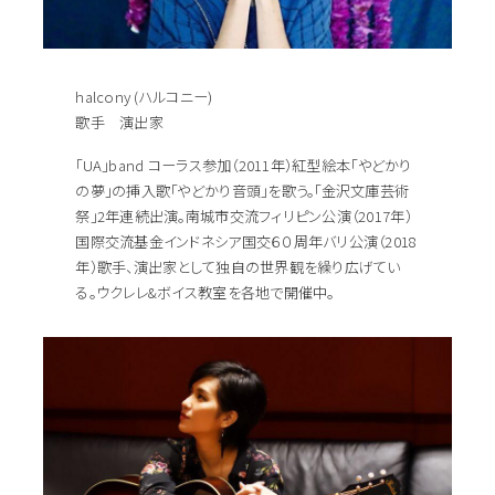
halcony (ハルコニー)
歌手 演出家
「UA」band コーラス参加（2011年）紅型絵本「やどかり
の夢」の挿入歌「やどかり音頭」を歌う。「金沢文庫芸術
祭」2年連続出演。南城市交流フィリピン公演（2017年）
国際交流基金インドネシア国交６０周年バリ公演（2018
年）歌手、演出家として独自の世界観を繰り広げてい
る。ウクレレ&ボイス教室を各地で開催中。