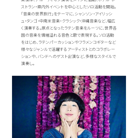
ストラン・県内外イベントを中心としたソロ活動を開始。
「音楽の世界旅行」をテーマに、シャンソン・アイリッシ
ュ・タンゴ・中南米音楽・クラシック・沖縄音楽など、幅広
く演奏する。原点となったラテン音楽をルーツに、世界各
国の音楽を情緒溢れる音色と歌で表現する。ソロ活動
をはじめ、ラテンパーカッションやフラメンコギターなど
様々なジャンルで活躍するアーティストとのコラボレー
ションや、バンドへのゲスト出演など、多様なスタイルで
演奏し。