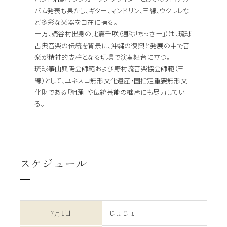
バム発表も果たし、ギター、マンドリン、三線、ウクレレな
ど多彩な楽器を自在に操る。
一方、読谷村出身の比嘉千咲（通称「ちっさー」）は、琉球
古典音楽の伝統を背景に、沖縄の復興と発展の中で音
楽が精神的支柱となる現場で演奏舞台に立つ。
琉球箏曲興陽会師範および野村流音楽協会師範（三
線）として、ユネスコ無形文化遺産・国指定重要無形文
化財である「組踊」や伝統芸能の継承にも尽力してい
る。
スケジュール
7月1日
じょじょ