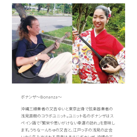
ボナンザ～Bonanza～
沖縄三線奏者の又吉ゆいと東京出身で弦楽器奏者の
浅見直樹のコラボユニット。ユニット名のボナンザはス
ペイン語で「繁栄や思いがけない幸運の訪れ」を意味し
ます。うちなーんちゅの又吉と、江戸っ子の浅見の出会
いから生み出される音楽はまさにボナンザ。沖縄の三