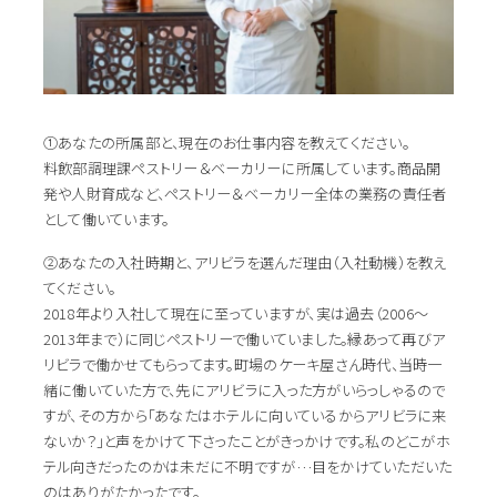
①あなたの所属部と、現在のお仕事内容を教えてください。
料飲部調理課ペストリー＆ベーカリーに所属しています。商品開
発や人財育成など、ペストリー＆ベーカリー全体の業務の責任者
として働いています。
②あなたの入社時期と、アリビラを選んだ理由（入社動機）を教え
てください。
2018年より入社して現在に至っていますが、実は過去（2006～
2013年まで）に同じペストリーで働いていました。縁あって再びア
リビラで働かせてもらってます。町場のケーキ屋さん時代、当時一
緒に働いていた方で、先にアリビラに入った方がいらっしゃるので
すが、その方から「あなたはホテルに向いているからアリビラに来
ないか？」と声をかけて下さったことがきっかけです。私のどこがホ
テル向きだったのかは未だに不明ですが…目をかけていただいた
のはありがたかったです。