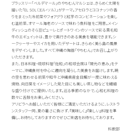
ブラッスリー「ベルデマール」のやちむんマルシェは、きらめく太陽を
描いた「EL SOL（エル・ソル）」がテーマ。アセロラとココナッツの香
りをまとった冷前菜やフォアグラと紅芋のコンビネーションを楽し
む温前菜、オマール海老のソースで味わう魚料理をご用意。メイン
ディッシュのそら豆ピューレとポートワインのソースで彩る黒毛和
牛のエギュイットは、豊かで奥行きのある美食を堪能できます。シ
ークヮーサーやスイカを用いたデザートは、きらめく美ら島の風景
をデザインしました。すべて沖縄の陶器「やちむん」でお召し上がり
いただきます。
また、日本料理・琉球料理「佐和」の和球会席は「陽光の恵み」をテ
ーマに、沖縄食材を中心に趣向を凝らした美食をお届けします。暁
の空を思わせる前菜や和牛と沖縄県産金目鯛が一度に味わえる
焼物、向日葵をイメージした見た目にも美しい蒸し物などを繊細
な盛り付けでご提供いたします。巡る季節のなかで、心和む料理の
数々に舌鼓をお楽しみください。
アリビラへお越しいただく皆様にご満足いただけるように、レストラ
ンスタッフ一同、夏の暑さに負けず、『美味しく』『楽しい』料理を準
備し、お待ちしておりますのでぜひご来店をお待ちしております。
料飲部