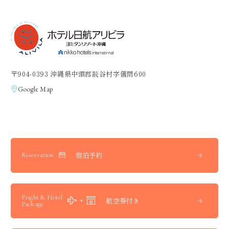
〒904-0393 沖縄県中頭郡読谷村字儀間600
Google Map
宿泊予約
Reservation
Fright & Hotel
航空券付き
Package