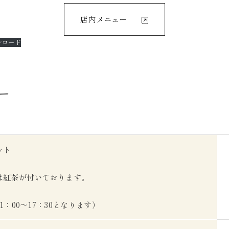
店内メニュー
ンロード
ー
ット
は紅茶が付いております。
：00～17：30となります）