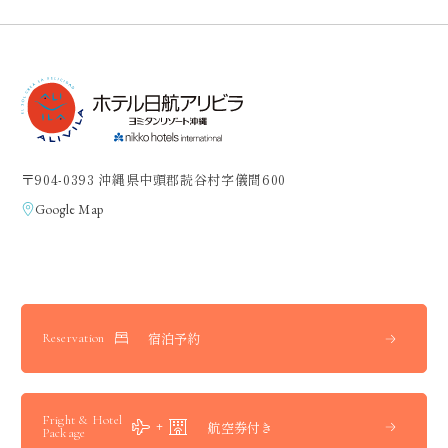
〒904-0393 沖縄県中頭郡読谷村字儀間600
Google Map
宿泊予約
Reservation
Fright & Hotel
航空券付き
Package