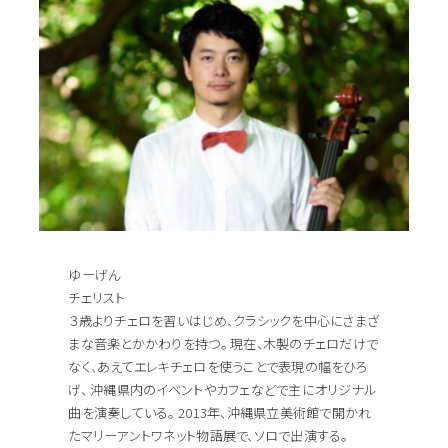
ゆーげん
チェリスト
３歳よりチェロを習いはじめ、クラシックを中心にさまざ
まな音楽とかかわりを持つ。 現在、木製のチェロだけで
なく、あえてエレキチェロを使うことで表現の幅をひろ
げ、 沖縄県内のイベントやカフェなどで主にオリジナル
曲を演奏している。 2013年、沖縄県立美術館で開かれ
たマリーアントワネット物語展で、ソロで出演する。