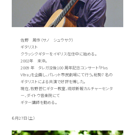
佐野 周作（サノ シュウサク）
ギタリスト
クラッシクギターをイギリス在住中に始める。
2002年 来沖。
2009 年 タレガ没後100 周年記念コンサート「Plvs
Vltra」を企画し、パレット市民劇場にて行う。総勢7 名の
ギタリストによる共演で好評を博した。
現在、牧野哲仁ギター教室、琉球新報カルチャーセンタ
ー、ダイトウ音楽院にて
ギター講師を勤める。
６月27日（土）