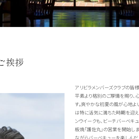
ご挨拶
アリビラメンバーズクラブの皆
平素より格別のご厚情を賜り、
す。爽やかな初夏の風が心地よ
は特に活気に満ちた時期を迎え
ンウイークも、ビーチバーベキュ
板焼「護佐丸」の営業を開始し
ながらバーベキューを楽しんだ