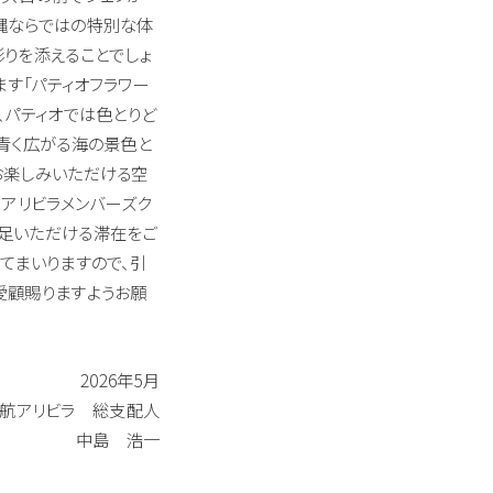
縄ならではの特別な体
りを添えることでしょ
ます「パティオフラワー
、パティオでは色とりど
。青く広がる海の景色と
お楽しみいただける空
、アリビラメンバーズク
足いただける滞在をご
てまいりますので、引
愛顧賜りますようお願
2026年5月
航アリビラ 総支配人
中島 浩一