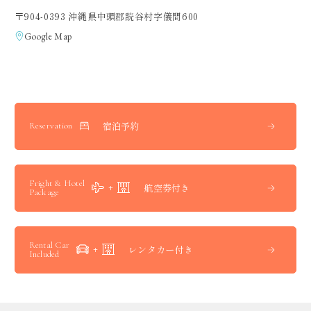
〒904-0393 沖縄県中頭郡読谷村字儀間600
Google Map
宿泊予約
Reservation
Fright & Hotel
航空券付き
Package
Rental Car
レンタカー付き
Included