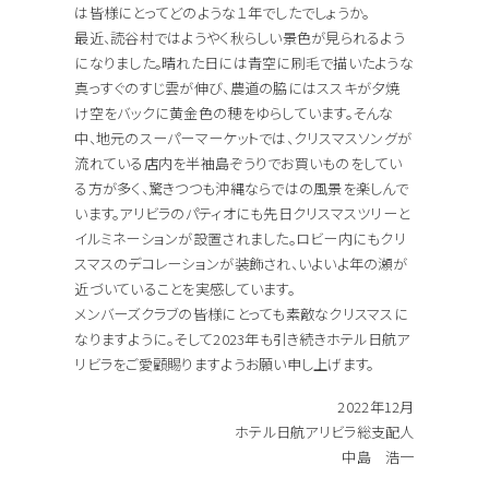
は皆様にとってどのような１年でしたでしょうか。
最近、読谷村ではようやく秋らしい景色が見られるよう
になりました。晴れた日には青空に刷毛で描いたような
真っすぐのすじ雲が伸び、農道の脇にはススキが夕焼
け空をバックに黄金色の穂をゆらしています。そんな
中、地元のスーパーマーケットでは、クリスマスソングが
流れている店内を半袖島ぞうりでお買いものをしてい
る方が多く、驚きつつも沖縄ならではの風景を楽しんで
います。アリビラのパティオにも先日クリスマスツリーと
イルミネーションが設置されました。ロビー内にもクリ
スマスのデコレーションが装飾され、いよいよ年の瀬が
近づいていることを実感しています。
メンバーズクラブの皆様にとっても素敵なクリスマスに
なりますように。そして2023年も引き続きホテル日航ア
リビラをご愛顧賜りますようお願い申し上げます。
2022年12月
ホテル日航アリビラ総支配人
中島 浩一