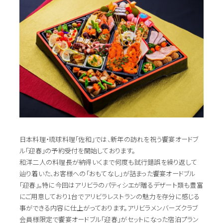
日本料理・琉球料理「佐和」では、新年の訪れを祝う饗宴オードブ
ル「迎春」の予約受付を開始しております。
和洋二人の料理長が納得いくまで何度も試行錯誤を繰り返して
辿り着いた、お客様への「おもてなし」が詰まった饗宴オードブル
「迎春」。特に今回はアリビラのパティシエが贈るデザート類も豊富
にご用意しており1台でアリビラレストランの魅力を存分に感じる
事ができる内容に仕上がっております。アリビラメンバーズクラブ
会員様限定で饗宴オードブル「迎春」がセットになった宿泊プラン