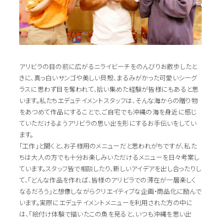
アリビラの目の前に広がるニライビーチをのんびりお散歩したと
きに、真っ白いサンゴや美しい貝殻、まるみがかった可愛いシーグ
ラスに思わず目を奪われて、拾い集めた経験が皆様にもあると思
います。私たちエデュテイメントスタッフは、そんな海からの贈り物
をあつめて作品にすることで、ご自宅でも沖縄の海を身近に感じ
ていただけるようアリビラの思い出を形にするお手伝いをしてい
ます。
「工作」と聞くと、お子様用のメニューだと思われがちですが、私た
ちは大人の方でも十分お楽しみいただけるメニューを日々考案し
ています。スタッフ皆で相談したり、新しいアイデアを出し合ったりし
て、「どんな作品を作れば、皆様のアリビラでの滞在が一層楽しく
なるだろう」と想像しながらクリエイティブな企画・商品化に励んで
います。実際にエデュテイメントメニューを利用された方の中に
は、「絵付け体験で描いたこの魚を見ると、いつも沖縄を思い出