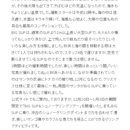
が、その後太陽も出てきて汗ばむほどの気温になったので、海水も
ちょうどよい温度でした。撮影スタートは午前10時半。海の中は透
き通り、水面はキラキラ輝いて、海風も心地よく、太陽の位置も光の
具合も最高のコンディションでした。
BIG SUPは、通常のSUPより2m以上長い大型SUPで、大人6人が乗
ってもしっかり浮かび、上で飛んだり跳ねたり寝そべったりといろ
いろな楽しみ方を体験しました。砂浜と海の間を移動する際は大
きくて1人では持ちきれないので、スタッフ4名で運びますが、空気で
膨らませているSUPなのでそこまで重さは感じません。
1時間ほどの撮影時間でしたが、楽しい時間はあっという間。「いい
写真が撮れましたね」と砂浜へあがると、なぜか準備されていた
のはサンタの衣装にトナカイの被り物。12月になるので、クリスマ
ス仕様に変えて最後に一枚。南国のサンタがBIG SUPに乗ってい
る写真もいい感じで撮れました。
公式サイトでもご案内しておりますが、12月20日～1月3日の期間
限定で「BIG SUP&シュノーケリングツアー」を開催いたします。BIG
SUPに乗り、沖合のシュノーケリングポイントまで力を合わせて漕
ぎ、美しいサンゴ礁やカラフルな魚たちを見ることができるマリンア
クティビティです。