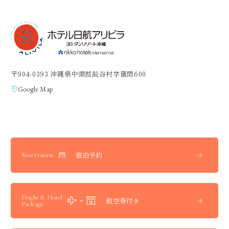
〒904-0393 沖縄県中頭郡読谷村字儀間600
Google Map
宿泊予約
Reservation
Fright & Hotel
航空券付き
Package