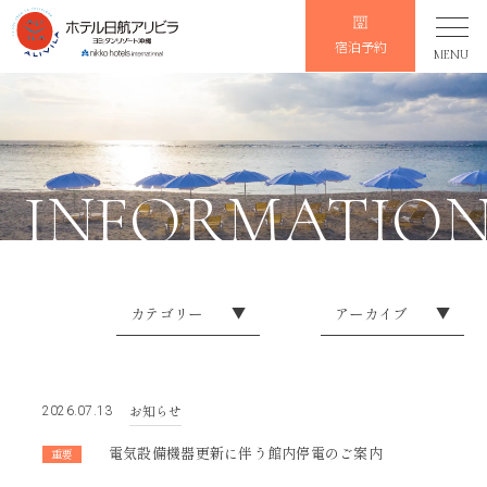
宿泊予約
MENU
INFORMATIO
カテゴリー
▼
アーカイブ
▼
イレギュラーなお知らせ
2026
お知らせ
2025
お知らせ
2026.07.13
会員限定
2024
電気設備機器更新に伴う館内停電のご案内
重要
2023