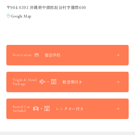
〒904-0393 沖縄県中頭郡読谷村字儀間600
Google Map
宿泊予約
Reservation
Fright & Hotel
航空券付き
Package
Rental Car
レンタカー付き
Included