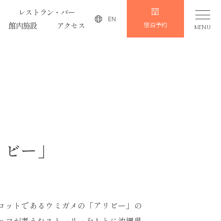
レストラン・バー
EN
館内施設
アクセス
宿泊予約
MENU
リビー」
コットであるウミガメの「アリビー」の
ッフが考えたストーリーをもとに沖縄県