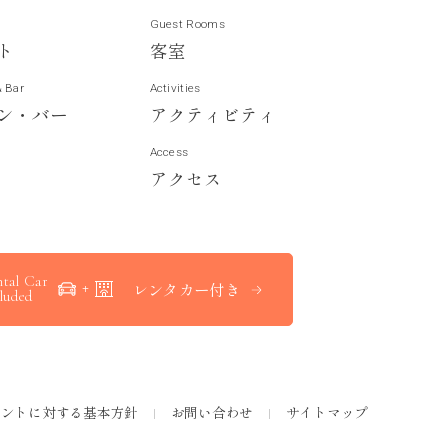
Guest Rooms
ト
客
室
& Bar
Activities
ン
・
バ
ー
ア
ク
テ
ィ
ビ
テ
ィ
Access
ア
ク
セ
ス
tal Car
レンタカー付き
luded
メントに対する基本方針
お問い合わせ
サイトマップ