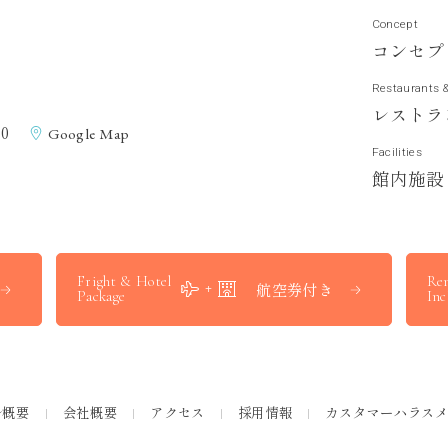
Concept
コ
ン
セ
プ
Restaurants 
レ
ス
ト
ラ
0
Google Map
Facilities
館
内
施
設
Fright & Hotel
Ren
航空券付き
Package
Inc
ル概要
会社概要
アクセス
採用情報
カスタマーハラス