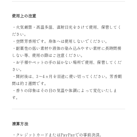
使用上の注意
・火気厳禁・高温多湿、直射日光をさけて使用、保管してく
ださい。
・空間芳香用です。身体へは使用しないでください。
・耐薬性の低い素材や液体の染み込みやすい素材に長時間接
しない等、使用の際はご注意ください。
・お子様やペットの手の届かない場所で使用、保管してくだ
さい。
・開封後は、3～4ヵ月を目途に使い切ってください。芳香期
間は約２週間です。
・香りの印象はその日の気温や体調によって変化いたしま
す。
清算方法
・クレジットカードまたはPayPayでの事前決済。