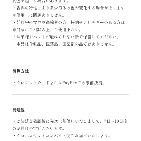
変色を起こす場合があります。
・香料の特性により多少液体の色が変化する場合があります
が使用上に問題ありません。
・妊娠中の女性や高齢者の方、持病やアレルギーのある方は
専門家にご相談の上、ご使用下さい。
・お子様やペットが触れられない所で保管してください。
・本品は化粧品、医薬品、医薬部外品ではありません。
清算方法
・クレジットカードまたはPayPayでの事前決済。
発送他
・ご決済を確認後に発送（船便）いたしまして、7日～10日後
のお届け予定でございます。
・クロネコヤマトコンパクト便でお届けいたします。