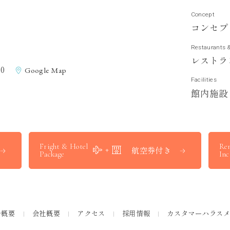
Concept
コ
ン
セ
プ
Restaurants 
レ
ス
ト
ラ
0
Google Map
Facilities
館
内
施
設
Fright & Hotel
Ren
航空券付き
Package
Inc
ル概要
会社概要
アクセス
採用情報
カスタマーハラス