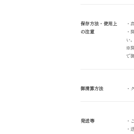
保存方法・使用上
・
の注意
・
い
※
で
御清算方法
・
発送等
・
・