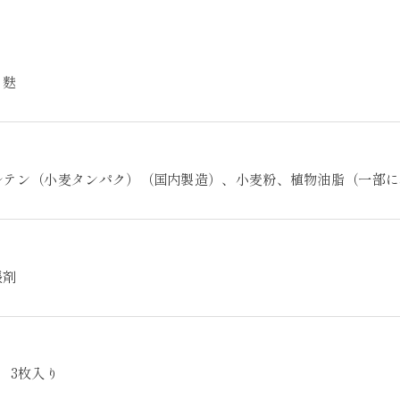
き麩
ルテン（小麦タンパク）（国内製造）、小麦粉、植物油脂（一部に
張剤
 3枚入り