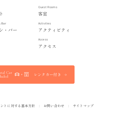
Guest Rooms
ト
客
室
& Bar
Activities
ン
・
バ
ー
ア
ク
テ
ィ
ビ
テ
ィ
Access
ア
ク
セ
ス
tal Car
レンタカー付き
luded
メントに対する基本方針
お問い合わせ
サイトマップ