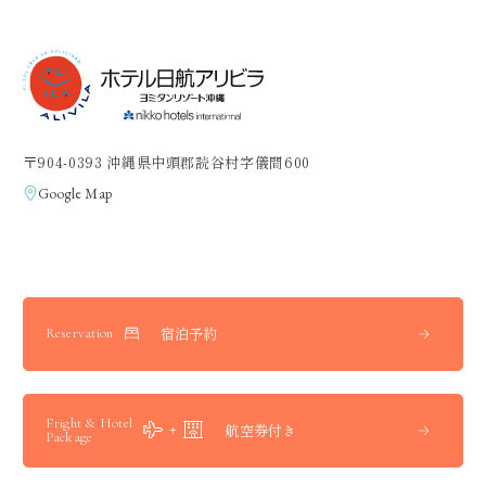
〒904-0393 沖縄県中頭郡読谷村字儀間600
Google Map
宿泊予約
Reservation
Fright & Hotel
航空券付き
Package