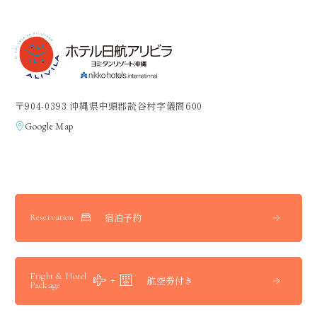
〒904-0393 沖縄県中頭郡読谷村字儀間600
Google Map
宿泊予約
Reservation
Fright & Hotel
航空券付き
Package