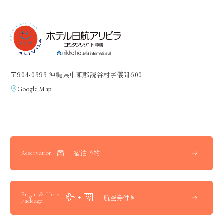
〒904-0393 沖縄県中頭郡読谷村字儀間600
Google Map
宿泊予約
Reservation
Fright & Hotel
航空券付き
Package