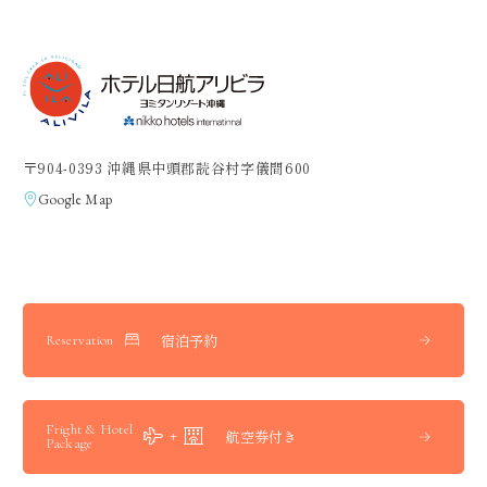
〒904-0393 沖縄県中頭郡読谷村字儀間600
Google Map
宿泊予約
Reservation
Fright & Hotel
航空券付き
Package