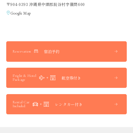
〒904-0393 沖縄県中頭郡読谷村字儀間600
Google Map
宿泊予約
Reservation
Fright & Hotel
航空券付き
Package
Rental Car
レンタカー付き
Included