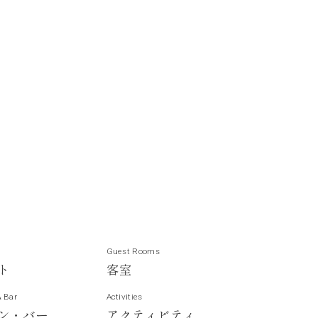
Guest Rooms
ト
客
室
& Bar
Activities
ン
・
バ
ー
ア
ク
テ
ィ
ビ
テ
ィ