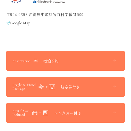
〒904-0393 沖縄県中頭郡読谷村字儀間600
Google Map
宿泊予約
Reservation
Fright & Hotel
航空券付き
Package
Rental Car
レンタカー付き
Included