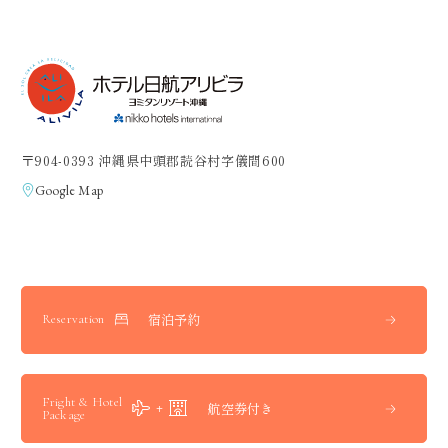
〒904-0393 沖縄県中頭郡読谷村字儀間600
Google Map
宿泊予約
Reservation
Fright & Hotel
航空券付き
Package