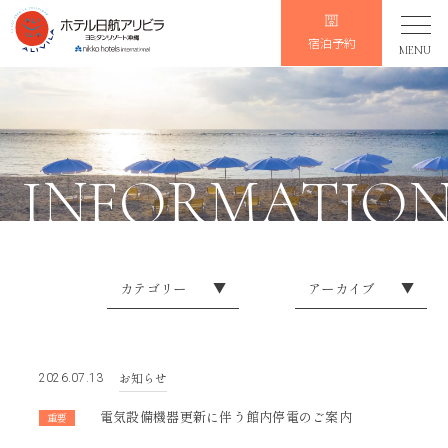
宿泊予約
MENU
INFORMATIO
カテゴリー
▼
アーカイブ
▼
イレギュラーなお知らせ
2026
お知らせ
2025
お知らせ
2026.07.13
会員限定
2024
電気設備機器更新に伴う館内停電のご案内
重要
2023