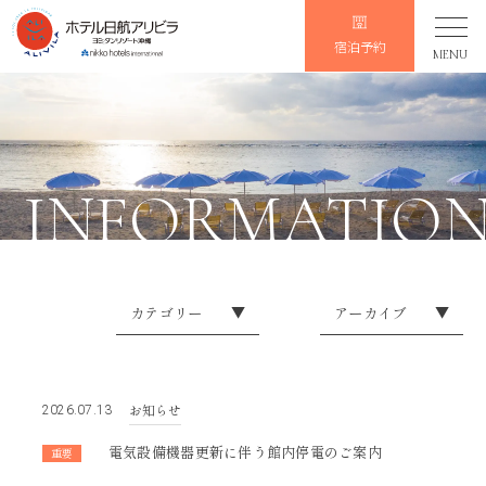
宿泊予約
MENU
INFORMATIO
カテゴリー
▼
アーカイブ
▼
イレギュラーなお知らせ
2026
お知らせ
2025
お知らせ
2026.07.13
会員限定
2024
電気設備機器更新に伴う館内停電のご案内
重要
2023