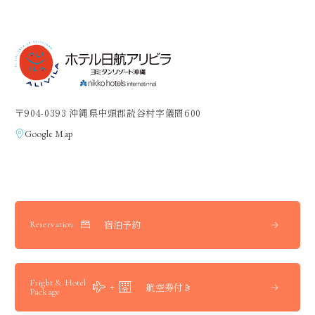
〒904-0393 沖縄県中頭郡読谷村字儀間600
Google Map
宿泊予約
Reservation
Fright & Hotel
航空券付き
Package